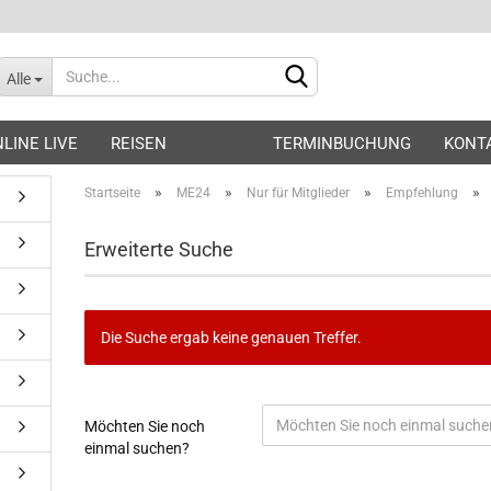
Alle
LINE LIVE
REISEN
TERMINBUCHUNG
KONT
»
»
»
»
Startseite
ME24
Nur für Mitglieder
Empfehlung
Erweiterte Suche
Konto erstellen
Die Suche ergab keine genauen Treffer.
Passwort vergessen?
Möchten Sie noch
einmal suchen?