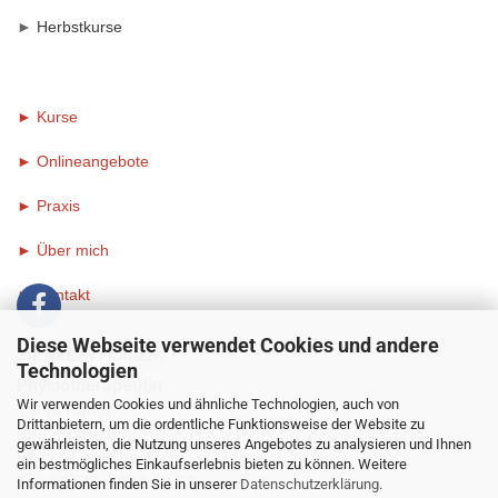
►
Herbstkurse
► Kurse
► Onlineangebote
►
Praxis
►
Über mich
►
Kontakt
Diese Webseite verwendet Cookies und andere
SIE HABEN FRAGEN?
Technologien
Physiotherapeutin
Wir verwenden Cookies und ähnliche Technologien, auch von
Tanja Kanis
Drittanbietern, um die ordentliche Funktionsweise der Website zu
Ringstraße 68
gewährleisten, die Nutzung unseres Angebotes zu analysieren und Ihnen
98724 Lauscha
ein bestmögliches Einkaufserlebnis bieten zu können. Weitere
Tel: 01573 - 934 68 58
Informationen finden Sie in unserer
Datenschutzerklärung
.