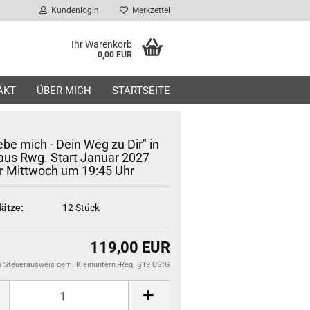
Kundenlogin
Merkzettel
Ihr Warenkorb
0,00 EUR
AKT
ÜBER MICH
STARTSEITE
iebe mich - Dein Weg zu Dir" in
us Rwg. Start Januar 2027
 Mittwoch um 19:45 Uhr
lätze:
12
Stück
119,00 EUR
n Steuerausweis gem. Kleinuntern.-Reg. §19 UStG