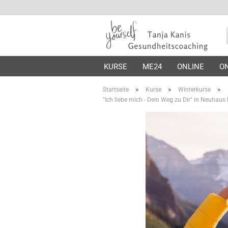
KURSE
ME24
ONLINE
ON
»
»
»
Startseite
Kurse
Winterkurse
"Ich liebe mich - Dein Weg zu Dir" in Neuha