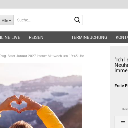
Alle
LINE LIVE
REISEN
TERMINBUCHUNG
KONT
us Rwg. Start Januar 2027 immer Mittwoch um 19:45 Uhr
"Ich l
Neuha
immer
Konto erstellen
Freie P
Passwort vergessen?
Kei