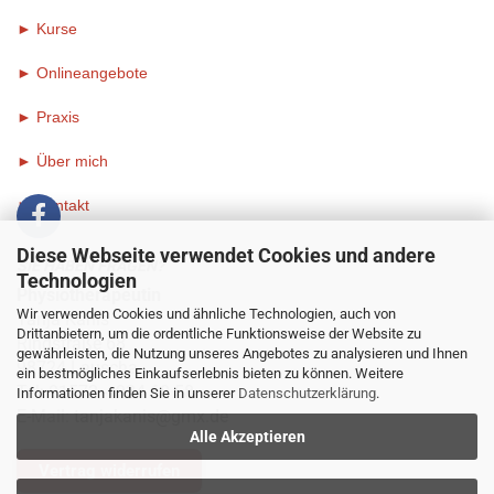
► Kurse
► Onlineangebote
►
Praxis
►
Über mich
►
Kontakt
Diese Webseite verwendet Cookies und andere
SIE HABEN FRAGEN?
Technologien
Physiotherapeutin
Wir verwenden Cookies und ähnliche Technologien, auch von
Tanja Kanis
Drittanbietern, um die ordentliche Funktionsweise der Website zu
Ringstraße 68
gewährleisten, die Nutzung unseres Angebotes zu analysieren und Ihnen
98724 Lauscha
ein bestmögliches Einkaufserlebnis bieten zu können. Weitere
Tel: 01573 - 934 68 58
Informationen finden Sie in unserer
Datenschutzerklärung
.
E-Mail:
tanjakanis@gmx.de
Alle Akzeptieren
Vertrag widerrufen