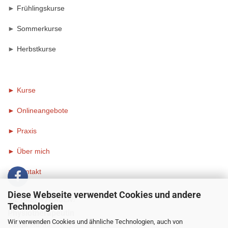
►
Frühlingskurse
►
Sommerkurse
►
Herbstkurse
► Kurse
► Onlineangebote
►
Praxis
►
Über mich
►
Kontakt
Diese Webseite verwendet Cookies und andere
SIE HABEN FRAGEN?
Technologien
Physiotherapeutin
Wir verwenden Cookies und ähnliche Technologien, auch von
Tanja Kanis