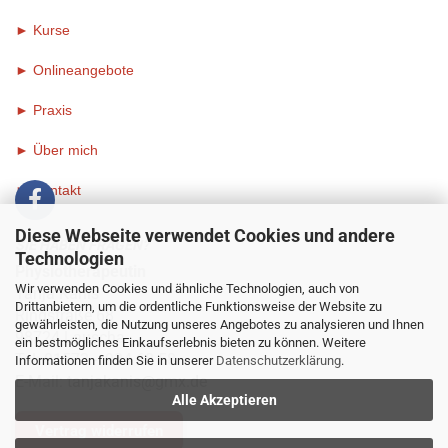
► Kurse
► Onlineangebote
►
Praxis
►
Über mich
►
Kontakt
Diese Webseite verwendet Cookies und andere
SIE HABEN FRAGEN?
Technologien
Physiotherapeutin
Wir verwenden Cookies und ähnliche Technologien, auch von
Tanja Kanis
Drittanbietern, um die ordentliche Funktionsweise der Website zu
Ringstraße 68
gewährleisten, die Nutzung unseres Angebotes zu analysieren und Ihnen
98724 Lauscha
ein bestmögliches Einkaufserlebnis bieten zu können. Weitere
Tel: 01573 - 934 68 58
Informationen finden Sie in unserer
Datenschutzerklärung
.
E-Mail:
tanjakanis@gmx.de
Alle Akzeptieren
Vertrag widerrufen