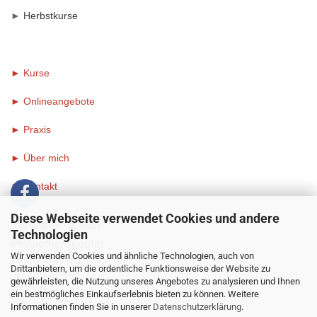
►
Herbstkurse
► Kurse
► Onlineangebote
►
Praxis
►
Über mich
►
Kontakt
Diese Webseite verwendet Cookies und andere
SIE HABEN FRAGEN?
Technologien
Physiotherapeutin
Wir verwenden Cookies und ähnliche Technologien, auch von
Tanja Kanis
Drittanbietern, um die ordentliche Funktionsweise der Website zu
Ringstraße 68
gewährleisten, die Nutzung unseres Angebotes zu analysieren und Ihnen
98724 Lauscha
ein bestmögliches Einkaufserlebnis bieten zu können. Weitere
Tel: 01573 - 934 68 58
Informationen finden Sie in unserer
Datenschutzerklärung
.